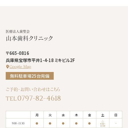
月
火
水
木
金
土
日
△
●
●
●
●
●
−
9:00 - 13:30
9:00~
13:30
医療法人歯聖会
△
●
●
●
●
●
−
15:00 - 18:30
14:30~
山本歯科クリニック
16:30
※受付は診療時間の
30分前
まで
〒665-0816
兵庫県宝塚市平井1-4-18 ミキビル2F
Google Map
無料駐車場25台完備
ご予約・お問い合わせはこちら
0797-82-4618
月
火
水
木
金
土
日
△
●
●
●
●
●
−
9:00 - 13:30
9:00~
13:30